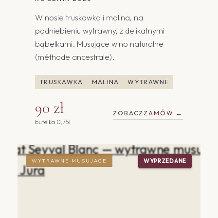
W nosie truskawka i malina, na
podniebieniu wytrawny, z delikatnymi
bąbelkami. Musujące wino naturalne
(méthode ancestrale).
TRUSKAWKA
MALINA
WYTRAWNE
90 zł
ZOBACZ
ZAMÓW →
butelka 0,75l
WYTRAWNE MUSUJĄCE
WYPRZEDANE