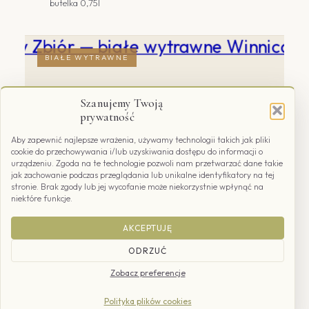
butelka 0,75l
BIAŁE WYTRAWNE
Szanujemy Twoją
prywatność
Aby zapewnić najlepsze wrażenia, używamy technologii takich jak pliki
cookie do przechowywania i/lub uzyskiwania dostępu do informacji o
urządzeniu. Zgoda na te technologie pozwoli nam przetwarzać dane takie
jak zachowanie podczas przeglądania lub unikalne identyfikatory na tej
stronie. Brak zgody lub jej wycofanie może niekorzystnie wpłynąć na
niektóre funkcje.
AKCEPTUJĘ
Późny Zbiór
ODRZUĆ
ROCZNIK 2024
Zobacz preferencje
Wyjątkowy blend Chardonnay, Pinot Noir i
Polityka plików cookies