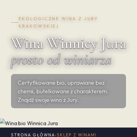
EKOLOGICZNE WINA Z JURY
KRAKOWSKIEJ
Wina Winnicy Jura
prosto od winiarza
Certyfikowane bio, uprawiane bez
chemii, butelkowane z charakterem.
Znajdź swoje wino z Jury.
STRONA GŁÓWNA
›
SKLEP Z WINAMI