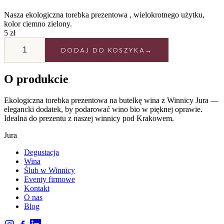
Nasza ekologiczna torebka prezentowa , wielokrotnego użytku,
kolor ciemno zielony.
5 zł
ilość
Torebka
DODAJ DO KOSZYKA
prezentowa
ekologiczna
O produkcie
Ekologiczna torebka prezentowa na butelkę wina z Winnicy Jura —
elegancki dodatek, by podarować wino bio w pięknej oprawie.
Idealna do prezentu z naszej winnicy pod Krakowem.
Jura
Degustacja
Wina
Ślub w Winnicy
Eventy firmowe
Kontakt
O nas
Blog