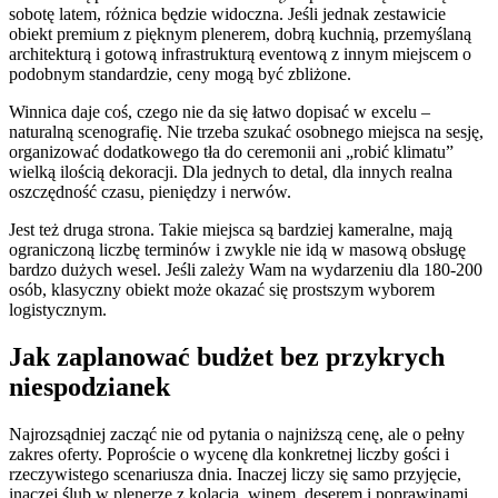
sobotę latem, różnica będzie widoczna. Jeśli jednak zestawicie
obiekt premium z pięknym plenerem, dobrą kuchnią, przemyślaną
architekturą i gotową infrastrukturą eventową z innym miejscem o
podobnym standardzie, ceny mogą być zbliżone.
Winnica daje coś, czego nie da się łatwo dopisać w excelu –
naturalną scenografię. Nie trzeba szukać osobnego miejsca na sesję,
organizować dodatkowego tła do ceremonii ani „robić klimatu”
wielką ilością dekoracji. Dla jednych to detal, dla innych realna
oszczędność czasu, pieniędzy i nerwów.
Jest też druga strona. Takie miejsca są bardziej kameralne, mają
ograniczoną liczbę terminów i zwykle nie idą w masową obsługę
bardzo dużych wesel. Jeśli zależy Wam na wydarzeniu dla 180-200
osób, klasyczny obiekt może okazać się prostszym wyborem
logistycznym.
Jak zaplanować budżet bez przykrych
niespodzianek
Najrozsądniej zacząć nie od pytania o najniższą cenę, ale o pełny
zakres oferty. Poproście o wycenę dla konkretnej liczby gości i
rzeczywistego scenariusza dnia. Inaczej liczy się samo przyjęcie,
inaczej ślub w plenerze z kolacją, winem, deserem i poprawinami.