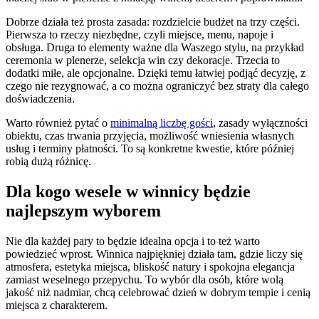
Dobrze działa też prosta zasada: rozdzielcie budżet na trzy części.
Pierwsza to rzeczy niezbędne, czyli miejsce, menu, napoje i
obsługa. Druga to elementy ważne dla Waszego stylu, na przykład
ceremonia w plenerze, selekcja win czy dekoracje. Trzecia to
dodatki miłe, ale opcjonalne. Dzięki temu łatwiej podjąć decyzję, z
czego nie rezygnować, a co można ograniczyć bez straty dla całego
doświadczenia.
Warto również pytać o
minimalną liczbę gości
, zasady wyłączności
obiektu, czas trwania przyjęcia, możliwość wniesienia własnych
usług i terminy płatności. To są konkretne kwestie, które później
robią dużą różnicę.
Dla kogo wesele w winnicy będzie
najlepszym wyborem
Nie dla każdej pary to będzie idealna opcja i to też warto
powiedzieć wprost. Winnica najpiękniej działa tam, gdzie liczy się
atmosfera, estetyka miejsca, bliskość natury i spokojna elegancja
zamiast weselnego przepychu. To wybór dla osób, które wolą
jakość niż nadmiar, chcą celebrować dzień w dobrym tempie i cenią
miejsca z charakterem.