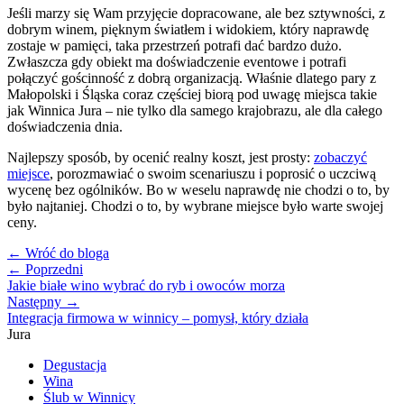
Jeśli marzy się Wam przyjęcie dopracowane, ale bez sztywności, z
dobrym winem, pięknym światłem i widokiem, który naprawdę
zostaje w pamięci, taka przestrzeń potrafi dać bardzo dużo.
Zwłaszcza gdy obiekt ma doświadczenie eventowe i potrafi
połączyć gościnność z dobrą organizacją. Właśnie dlatego pary z
Małopolski i Śląska coraz częściej biorą pod uwagę miejsca takie
jak Winnica Jura – nie tylko dla samego krajobrazu, ale dla całego
doświadczenia dnia.
Najlepszy sposób, by ocenić realny koszt, jest prosty:
zobaczyć
miejsce
, porozmawiać o swoim scenariuszu i poprosić o uczciwą
wycenę bez ogólników. Bo w weselu naprawdę nie chodzi o to, by
było najtaniej. Chodzi o to, by wybrane miejsce było warte swojej
ceny.
← Wróć do bloga
← Poprzedni
Jakie białe wino wybrać do ryb i owoców morza
Następny →
Integracja firmowa w winnicy – pomysł, który działa
Jura
Degustacja
Wina
Ślub w Winnicy