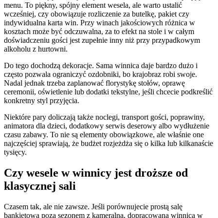
menu. To piękny, spójny element wesela, ale warto ustalić
wcześniej, czy obowiązuje rozliczenie za butelkę, pakiet czy
indywidualna karta win. Przy winach jakościowych różnica w
kosztach może być odczuwalna, za to efekt na stole i w całym
doświadczeniu gości jest zupełnie inny niż przy przypadkowym
alkoholu z hurtowni.
Do tego dochodzą dekoracje. Sama winnica daje bardzo dużo i
często pozwala ograniczyć ozdobniki, bo krajobraz robi swoje.
Nadal jednak trzeba zaplanować florystykę stołów, oprawę
ceremonii, oświetlenie lub dodatki tekstylne, jeśli chcecie podkreślić
konkretny styl przyjęcia.
Niektóre pary doliczają także noclegi, transport gości, poprawiny,
animatora dla dzieci, dodatkowy serwis deserowy albo wydłużenie
czasu zabawy. To nie są elementy obowiązkowe, ale właśnie one
najczęściej sprawiają, że budżet rozjeżdża się o kilka lub kilkanaście
tysięcy.
Czy wesele w winnicy jest droższe od
klasycznej sali
Czasem tak, ale nie zawsze. Jeśli porównujecie prostą salę
bankietową poza sezonem z kameralną, dopracowaną winnicą w