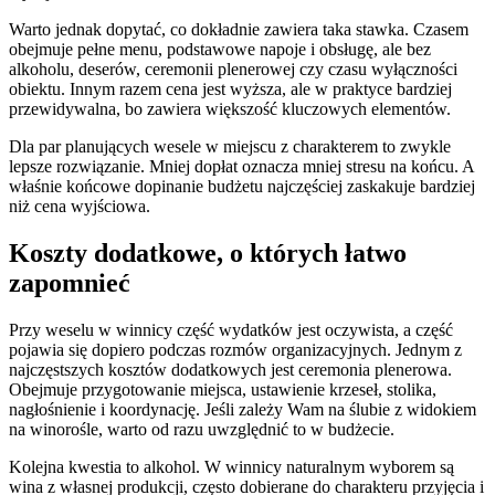
Warto jednak dopytać, co dokładnie zawiera taka stawka. Czasem
obejmuje pełne menu, podstawowe napoje i obsługę, ale bez
alkoholu, deserów, ceremonii plenerowej czy czasu wyłączności
obiektu. Innym razem cena jest wyższa, ale w praktyce bardziej
przewidywalna, bo zawiera większość kluczowych elementów.
Dla par planujących wesele w miejscu z charakterem to zwykle
lepsze rozwiązanie. Mniej dopłat oznacza mniej stresu na końcu. A
właśnie końcowe dopinanie budżetu najczęściej zaskakuje bardziej
niż cena wyjściowa.
Koszty dodatkowe, o których łatwo
zapomnieć
Przy weselu w winnicy część wydatków jest oczywista, a część
pojawia się dopiero podczas rozmów organizacyjnych. Jednym z
najczęstszych kosztów dodatkowych jest ceremonia plenerowa.
Obejmuje przygotowanie miejsca, ustawienie krzeseł, stolika,
nagłośnienie i koordynację. Jeśli zależy Wam na ślubie z widokiem
na winorośle, warto od razu uwzględnić to w budżecie.
Kolejna kwestia to alkohol. W winnicy naturalnym wyborem są
wina z własnej produkcji, często dobierane do charakteru przyjęcia i