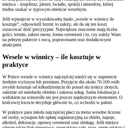
miejsca – krajobraz, plener, światło, spokój i atmosferę, której
trudno szukać w typowym obiekcie weselnym.
Jeśli wpisujecie w wyszukiwarkę hasło „wesele w winnicy ile
kosztuje”, odpowiedź brzmi: to zależy, ale da się ten koszt
oszacować dość precyzyjnie. Największe znaczenie mają liczba
gości, termin, zakres menu, forma ceremonii i to, czy zależy Wam
na pełnym pakiecie z nocą, poprawinami oraz dodatkowymi
atrakcjami.
Wesele w winnicy – ile kosztuje w
praktyce
W Polsce wesele w winnicy najczęściej mieści się w segmencie
średnim wyższym lub premium. Przyjęcie dla około 70-100 osób
zwykle kosztuje od kilkudziesięciu do ponad stu tysięcy złotych,
zależnie od standardu obiektu i zakresu usług. Sama lokalizacja z
widokiem na winorośle nie jest jeszcze najdroższym elementem. O
końcowej kwocie decyduje głównie to, co wchodzi w pakiet.
W praktyce para młoda najczęściej płaci za menu weselne liczone
od osoby, wynajem lub opłatę organizacyjną za obiekt, napoje,
alkohol, dekoracje, oprawę ceremonii oraz obsługę. Jeśli miejsce
oferuje także
ślub plenerowy
, przeszkloną salę, taras, strefę relaksu i