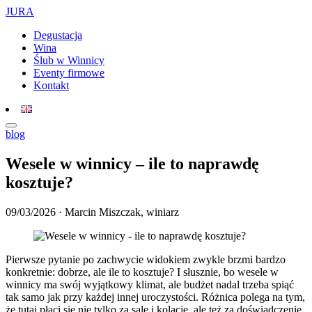
JURA
Degustacja
Wina
Ślub w Winnicy
Eventy firmowe
Kontakt
blog
Wesele w winnicy – ile to naprawdę
kosztuje?
09/03/2026 · Marcin Miszczak, winiarz
Pierwsze pytanie po zachwycie widokiem zwykle brzmi bardzo
konkretnie: dobrze, ale ile to kosztuje? I słusznie, bo wesele w
winnicy ma swój wyjątkowy klimat, ale budżet nadal trzeba spiąć
tak samo jak przy każdej innej uroczystości. Różnica polega na tym,
że tutaj płaci się nie tylko za salę i kolację, ale też za doświadczenie