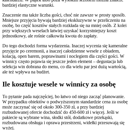
bardziej elastyczne warunki.
Znaczenie ma także liczba gości, choć nie zawsze w prosty sposób.
Mniejsze przyjęcia bywają bardziej ekskluzywne w przeliczeniu na
osobę, bo część kosztów stałych rozkłada się na mniej osób. Z kolei
przy większych weselach łatwiej uzyskać korzystniejszy koszt
jednostkowy, ale rośnie całkowita kwota do zapłaty.
Do tego dochodzi forma wydarzenia. Inaczej wycenia się kameralne
przyjęcie po ceremonii, a inaczej całodzienne wesele z obiadem,
kolacją, open barem, poprawinami i noclegiem dla części gości. W
winnicy często pojawia się jeszcze jeden element – degustacja lub
selekcja win dobrana do menu, co dla wielu par jest dużą wartością,
ale też wpływa na budżet.
Ile kosztuje wesele w winnicy za osobę
To pytanie pada najczęściej, bo łatwo od niego zacząć planowanie.
W przypadku obiektów o podwyższonym standardzie cena za osobę
może zaczynać się od około 300-350 zł, a przy bardziej
rozbudowanej ofercie dochodzić do 450-600 zł i więcej. Jeśli w
pakiecie są wybrane wina, słodki stół, dodatkowe przekąski,
rozbudowana obsługa i oprawa przestrzeni, widełki przesuwają się
wyżej.