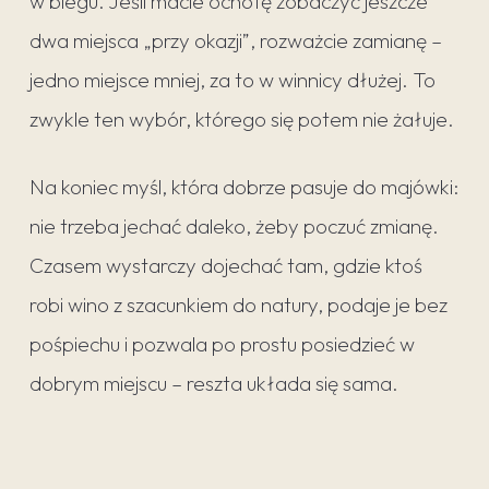
w biegu. Jeśli macie ochotę zobaczyć jeszcze
dwa miejsca „przy okazji”, rozważcie zamianę –
jedno miejsce mniej, za to w winnicy dłużej. To
zwykle ten wybór, którego się potem nie żałuje.
Na koniec myśl, która dobrze pasuje do majówki:
nie trzeba jechać daleko, żeby poczuć zmianę.
Czasem wystarczy dojechać tam, gdzie ktoś
robi wino z szacunkiem do natury, podaje je bez
pośpiechu i pozwala po prostu posiedzieć w
dobrym miejscu – reszta układa się sama.