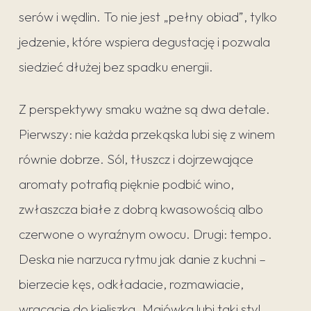
serów i wędlin. To nie jest „pełny obiad”, tylko
jedzenie, które wspiera degustację i pozwala
siedzieć dłużej bez spadku energii.
Z perspektywy smaku ważne są dwa detale.
Pierwszy: nie każda przekąska lubi się z winem
równie dobrze. Sól, tłuszcz i dojrzewające
aromaty potrafią pięknie podbić wino,
zwłaszcza białe z dobrą kwasowością albo
czerwone o wyraźnym owocu. Drugi: tempo.
Deska nie narzuca rytmu jak danie z kuchni –
bierzecie kęs, odkładacie, rozmawiacie,
wracacie do kieliszka. Majówka lubi taki styl.