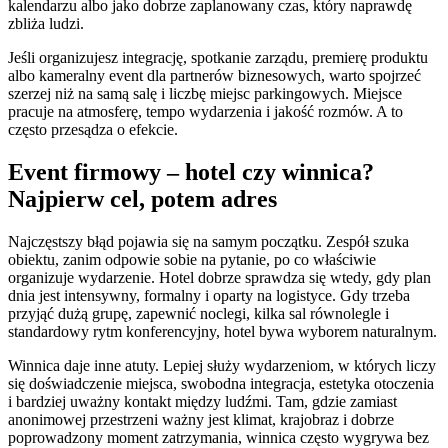
kalendarzu albo jako dobrze zaplanowany czas, który naprawdę
zbliża ludzi.
Jeśli organizujesz integrację, spotkanie zarządu, premierę produktu
albo kameralny event dla partnerów biznesowych, warto spojrzeć
szerzej niż na samą salę i liczbę miejsc parkingowych. Miejsce
pracuje na atmosferę, tempo wydarzenia i jakość rozmów. A to
często przesądza o efekcie.
Event firmowy – hotel czy winnica?
Najpierw cel, potem adres
Najczęstszy błąd pojawia się na samym początku. Zespół szuka
obiektu, zanim odpowie sobie na pytanie, po co właściwie
organizuje wydarzenie. Hotel dobrze sprawdza się wtedy, gdy plan
dnia jest intensywny, formalny i oparty na logistyce. Gdy trzeba
przyjąć dużą grupę, zapewnić noclegi, kilka sal równolegle i
standardowy rytm konferencyjny, hotel bywa wyborem naturalnym.
Winnica daje inne atuty. Lepiej służy wydarzeniom, w których liczy
się doświadczenie miejsca, swobodna integracja, estetyka otoczenia
i bardziej uważny kontakt między ludźmi. Tam, gdzie zamiast
anonimowej przestrzeni ważny jest klimat, krajobraz i dobrze
poprowadzony moment zatrzymania, winnica często wygrywa bez