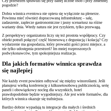
Czy przestrzeń sprawdzi się przy danej liczbie osób i przy zmiennej
pogodzie?
Dobra winnica eventowa nie opiera się wyłącznie na plenerze.
Powinna mieć również dopracowaną infrastrukturę – salę,
zadaszenie, zaplecze gastronomiczne i jasny scenariusz na różne
warianty dnia. Wtedy natura nie jest ryzykiem, tylko przewagą.
Z perspektywy organizatora liczy się też prostota współpracy. Czy
obiekt potrafi połączyć część biznesową z degustacją i kolacją? Czy
wydarzenie ma gospodarza, który prowadzi gości przez miejsce, a
nie tylko udostępnia przestrzeń? Im mniej rozproszonych
podwykonawców, tym spokojniejsza realizacja.
Dla jakich formatów winnica sprawdza
się najlepiej
Nie każdy event powinien odbywać się między winoroślami. Jeśli
planujesz wielką konferencję z kilkusetosobową publicznością, serię
paneli i obowiązkowy nocleg dla wszystkich, hotel
prawdopodobnie będzie wygodniejszy. Ale jest wiele formatów, dla
których winnica okazuje się trafniejsza.
Bardzo dobrze wypadają tu integracje dla małych i średnich