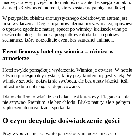
inaczej. Łatwiej przejść od formalności do autentycznego kontaktu.
Łatwiej też stworzyć moment, który zostaje w pamięci na dłużej.
W przypadku obiektu enoturystycznego dodatkowym atutem jest
treść wydarzenia. Degustacja prowadzona przez winiarza, opowieść
o uprawie zgodnie z naturą, spacer po winnicy, kieliszek wina po
części oficjalnej – to nie są przypadkowe dodatki. To gotowy
scenariusz, który porządkuje event bez sztucznej animacji.
Event firmowy hotel czy winnica – różnica w
atmosferze
Hotel zwykle porządkuje wydarzenie. Winnica je otwiera. W hotelu
łatwo o profesjonalny dystans, który przy konferencji jest zaletą. W
winnicy szybciej pojawia się swoboda, ale bez utraty jakości, jeśli
infrastruktura i obsługa są dopracowane.
Dla wielu firm to właśnie ten balans jest kluczowy. Elegancko, ale
nie sztywno. Premium, ale bez chłodu. Blisko natury, ale z pełnym
zapleczem do organizacji spotkania.
O czym decyduje doświadczenie gości
Przy wyborze miejsca warto patrzeć oczami uczestnika. Co