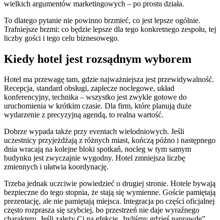
wielkich argumentów marketingowych – po prostu działa.
To dlatego pytanie nie powinno brzmieć, co jest lepsze ogólnie.
Trafniejsze brzmi: co będzie lepsze dla tego konkretnego zespołu, tej
liczby gości i tego celu biznesowego.
Kiedy hotel jest rozsądnym wyborem
Hotel ma przewagę tam, gdzie najważniejsza jest przewidywalność.
Recepcja, standard obsługi, zaplecze noclegowe, układ
konferencyjny, technika – wszystko jest zwykle gotowe do
uruchomienia w krótkim czasie. Dla firm, które planują duże
wydarzenie z precyzyjną agendą, to realna wartość.
Dobrze wypada także przy eventach wielodniowych. Jeśli
uczestnicy przyjeżdżają z różnych miast, kończą późno i następnego
dnia wracają na kolejne bloki spotkań, nocleg w tym samym
budynku jest zwyczajnie wygodny. Hotel zmniejsza liczbę
zmiennych i ułatwia koordynację.
Trzeba jednak uczciwie powiedzieć o drugiej stronie. Hotele bywają
bezpieczne do tego stopnia, że stają się wymienne. Goście pamiętają
prezentację, ale nie pamiętają miejsca. Integracja po części oficjalnej
często rozprasza się szybciej, bo przestrzeń nie daje wyraźnego
charakteru. Jeśli zależy Ci na efekcie „byliśmy gdzieś naprawdę”,