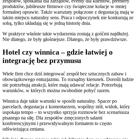
zespołów, spotkania dla zarządów, eventy dla klientów, premiery
produktów, jubileusze firmowe czy świąteczne kolacje w mniej
formalnej oprawie. Także warsztaty połączone z degustacją mają w
takim miejscu naturalny sens. Praca i odpoczynek nie konkurują ze
sobą, tylko układają się w jedną historię dnia.
W praktyce właśnie takie wydarzenia zostają z gośćmi najdłużej.
Nie dlatego, że były głośniejsze. Dlatego, że były prawdziwsze.
Hotel czy winnica – gdzie łatwiej o
integrację bez przymusu
Wiele firm chce dziś integrować zespół bez sztucznych zabaw i
obowiązkowego entuzjazmu. To rozsądny kierunek. Dorośli ludzie
nie potrzebują atrakcji, które mają udawać relacje. Potrzebują
warunków, w których można swobodnie pobyć razem.
Winnica daje takie warunki w sposób naturalny. Spacer po
parcelach, degustacja z komentarzem, wspólny stół, widok, który
uspokaja tempo – to wszystko sprzyja rozmowie bez scenariusza
pisanego na siłę. Dla zespołów zmęczonych salami
konferencyjnymi i przewidywalnym formatem to często
odświeżająca zmiana.