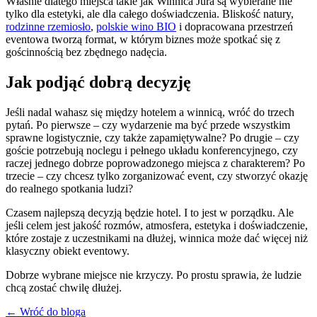
Właśnie dlatego miejsca takie jak Winnica Jura są wybierane nie
tylko dla estetyki, ale dla całego doświadczenia. Bliskość natury,
rodzinne rzemiosło
,
polskie wino BIO
i dopracowana przestrzeń
eventowa tworzą format, w którym biznes może spotkać się z
gościnnością bez zbędnego nadęcia.
Jak podjąć dobrą decyzję
Jeśli nadal wahasz się między hotelem a winnicą, wróć do trzech
pytań. Po pierwsze – czy wydarzenie ma być przede wszystkim
sprawne logistycznie, czy także zapamiętywalne? Po drugie – czy
goście potrzebują noclegu i pełnego układu konferencyjnego, czy
raczej jednego dobrze poprowadzonego miejsca z charakterem? Po
trzecie – czy chcesz tylko zorganizować event, czy stworzyć okazję
do realnego spotkania ludzi?
Czasem najlepszą decyzją będzie hotel. I to jest w porządku. Ale
jeśli celem jest jakość rozmów, atmosfera, estetyka i doświadczenie,
które zostaje z uczestnikami na dłużej, winnica może dać więcej niż
klasyczny obiekt eventowy.
Dobrze wybrane miejsce nie krzyczy. Po prostu sprawia, że ludzie
chcą zostać chwilę dłużej.
← Wróć do bloga