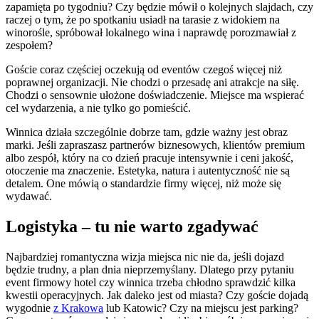
zapamięta po tygodniu? Czy będzie mówił o kolejnych slajdach, czy
raczej o tym, że po spotkaniu usiadł na tarasie z widokiem na
winorośle, spróbował lokalnego wina i naprawdę porozmawiał z
zespołem?
Goście coraz częściej oczekują od eventów czegoś więcej niż
poprawnej organizacji. Nie chodzi o przesadę ani atrakcje na siłę.
Chodzi o sensownie ułożone doświadczenie. Miejsce ma wspierać
cel wydarzenia, a nie tylko go pomieścić.
Winnica działa szczególnie dobrze tam, gdzie ważny jest obraz
marki. Jeśli zapraszasz partnerów biznesowych, klientów premium
albo zespół, który na co dzień pracuje intensywnie i ceni jakość,
otoczenie ma znaczenie. Estetyka, natura i autentyczność nie są
detalem. One mówią o standardzie firmy więcej, niż może się
wydawać.
Logistyka – tu nie warto zgadywać
Najbardziej romantyczna wizja miejsca nic nie da, jeśli dojazd
będzie trudny, a plan dnia nieprzemyślany. Dlatego przy pytaniu
event firmowy hotel czy winnica trzeba chłodno sprawdzić kilka
kwestii operacyjnych. Jak daleko jest od miasta? Czy goście dojadą
wygodnie
z Krakowa
lub Katowic? Czy na miejscu jest parking?